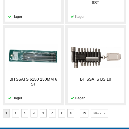
6ST
BITSSATS 6150 150MM 6
BITSSATS BS 18
ST
1
2
3
4
5
6
7
8
..
15
Nästa
»