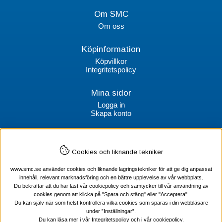
Om SMC
Om oss
Köpinformation
Köpvillkor
Integritetspolicy
Mina sidor
Logga in
Skapa konto
Kontakt
Cookies och liknande tekniker
SMC Stockholms Maskincentral AB
Box 38064
www.smc.se använder cookies och liknande lagringstekniker för att ge dig anpassat
100 64 Stockholm
innehåll, relevant marknadsföring och en bättre upplevelse av vår webbplats.
Du bekräftar att du har läst vår cookiepolicy och samtycker till vår användning av
Tel Verktyg: 08-578 55 230
cookies genom att klicka på "Spara och stäng" eller "Acceptera".
Tel Värmekabel: 08-578 55 240
Du kan själv när som helst kontrollera vilka cookies som sparas i din webbläsare
under ”Inställningar”.
Du kan läsa mer i vår
Integritetspolicy
och i vår
cookiepolicy
.