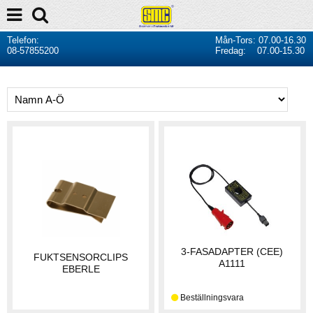
Telefon:
Mån-Tors: 07.00-16.30
08-57855200
Fredag: 07.00-15.30
3-FASADAPTER (CEE)
FUKTSENSORCLIPS
A1111
EBERLE