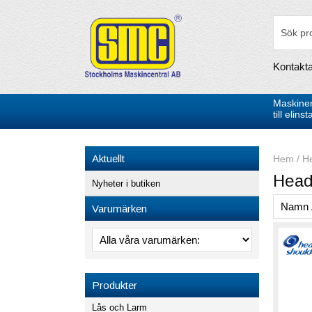
Kontakt
Maskiner
till elin
Aktuellt
Hem
/
H
Head
Nyheter i butiken
Varumärken
Produkter
Lås och Larm