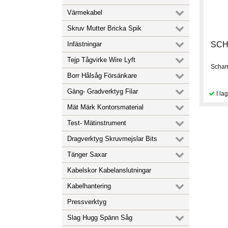
Värmekabel
Skruv Mutter Bricka Spik
Infästningar
SCH
Tejp Tågvirke Wire Lyft
Scham
Borr Hålsåg Försänkare
Gäng- Gradverktyg Filar
Mät Märk Kontorsmaterial
Test- Mätinstrument
Dragverktyg Skruvmejslar Bits
Tänger Saxar
Kabelskor Kabelanslutningar
Kabelhantering
Pressverktyg
Slag Hugg Spänn Såg