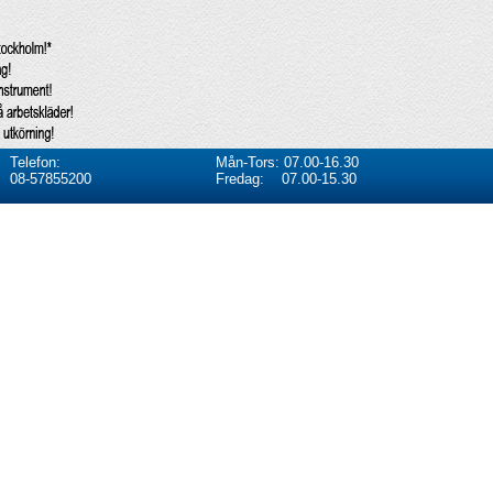
Telefon:
Mån-Tors: 07.00-16.30
08-57855200
Fredag: 07.00-15.30