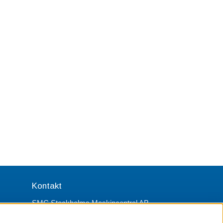
Kontakt
SMC Stockholms Maskincentral AB
Box 38064
100 64 Stockholm