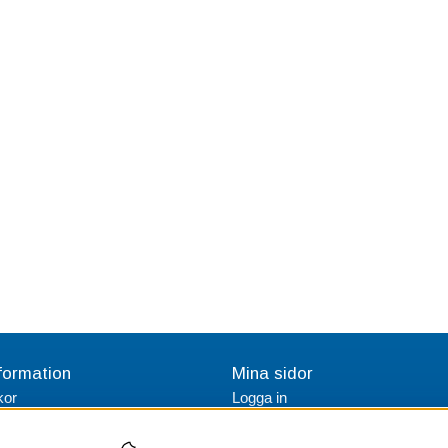
formation
Mina sidor
kor
Logga in
tetspolicy
Skapa konto