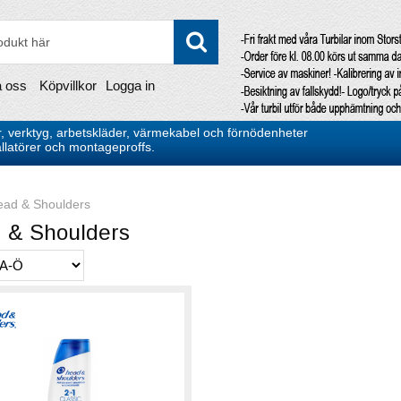
a oss
Köpvillkor
Logga in
, verktyg, arbetskläder, värmekabel och förnödenheter
stallatörer och montageproffs.
ead & Shoulders
 & Shoulders