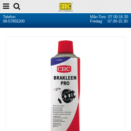
Telefon:
Mån-Tors: 07.00-16.30
08-57855200
Fredag: 07.00-15.30