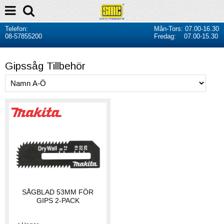
Telefon:
Mån-Tors: 07.00-16.30
08-57855200
Fredag: 07.00-15.30
Gipssåg Tillbehör
SÅGBLAD 53MM FÖR
GIPS 2-PACK