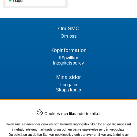
Om SMC
Om oss
Köpinformation
Köpvillkor
Integritetspolicy
Mina sidor
Logga in
Skapa konto
Kontakt
Cookies och liknande tekniker
SMC Stockholms Maskincentral AB
Box 38064
www.smc.se använder cookies och liknande lagringstekniker för att ge dig anpassat
100 64 Stockholm
innehåll, relevant marknadsföring och en bättre upplevelse av vår webbplats.
Du bekräftar att du har läst vår cookiepolicy och samtycker till vår användning av
Tel Verktyg: 08-578 55 230