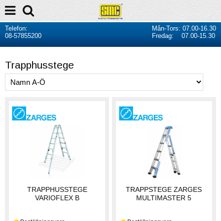
Telefon:
Mån-Tors: 07.00-16.30
08-57855200
Fredag: 07.00-15.30
Trapphusstege
TRAPPHUSSTEGE
TRAPPSTEGE ZARGES
VARIOFLEX B
MULTIMASTER 5