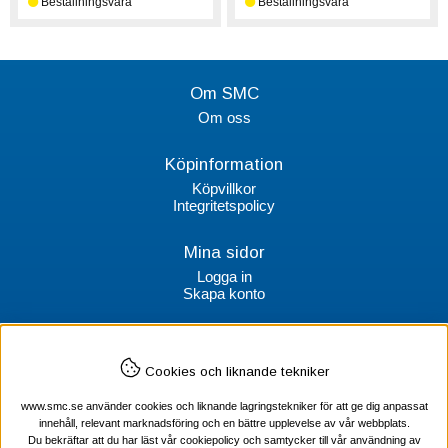
Om SMC
Om oss
Köpinformation
Köpvillkor
Integritetspolicy
Mina sidor
Logga in
Skapa konto
Kontakt
Cookies och liknande tekniker
SMC Stockholms Maskincentral AB
Box 38064
www.smc.se använder cookies och liknande lagringstekniker för att ge dig anpassat
100 64 Stockholm
innehåll, relevant marknadsföring och en bättre upplevelse av vår webbplats.
Du bekräftar att du har läst vår cookiepolicy och samtycker till vår användning av
Tel Verktyg: 08-578 55 230