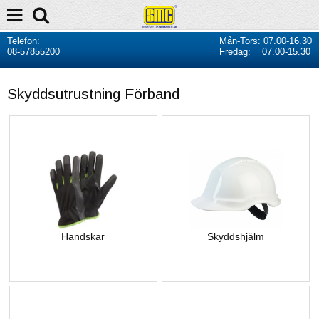
Telefon:
Mån-Tors: 07.00-16.30
08-57855200
Fredag: 07.00-15.30
Skyddsutrustning Förband
Handskar
Skyddshjälm