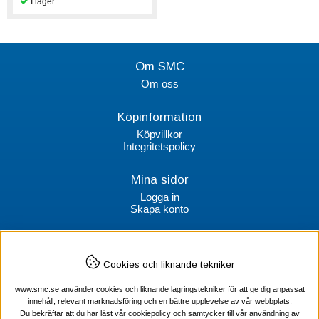
Om SMC
Om oss
Köpinformation
Köpvillkor
Integritetspolicy
Mina sidor
Logga in
Skapa konto
Kontakt
Cookies och liknande tekniker
SMC Stockholms Maskincentral AB
Box 38064
www.smc.se använder cookies och liknande lagringstekniker för att ge dig anpassat
100 64 Stockholm
innehåll, relevant marknadsföring och en bättre upplevelse av vår webbplats.
Du bekräftar att du har läst vår cookiepolicy och samtycker till vår användning av
Tel Verktyg: 08-578 55 230