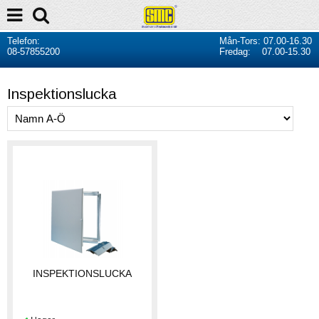
Telefon:
Mån-Tors: 07.00-16.30
08-57855200
Fredag: 07.00-15.30
Inspektionslucka
INSPEKTIONSLUCKA