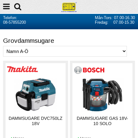
Telefon:
Mån-Tors: 07.00-16.30
08-57855200
Fredag: 07.00-15.30
Grovdammsugare
DAMMSUGARE DVC750LZ
DAMMSUGARE GAS 18V-
18V
10 SOLO