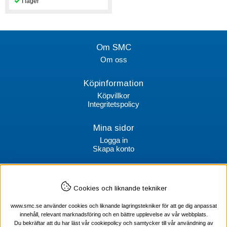
Om SMC
Om oss
Köpinformation
Köpvillkor
Integritetspolicy
Mina sidor
Logga in
Skapa konto
Kontakt
Cookies och liknande tekniker
SMC Stockholms Maskincentral AB
Box 38064
www.smc.se använder cookies och liknande lagringstekniker för att ge dig anpassat
100 64 Stockholm
innehåll, relevant marknadsföring och en bättre upplevelse av vår webbplats.
Du bekräftar att du har läst vår cookiepolicy och samtycker till vår användning av
Tel Verktyg: 08-578 55 230