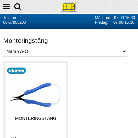
Telefon:
Mån-Tors: 07.00-16.30
08-57855200
Fredag: 07.00-15.30
Monteringstång
MONTERINGSTÅNG