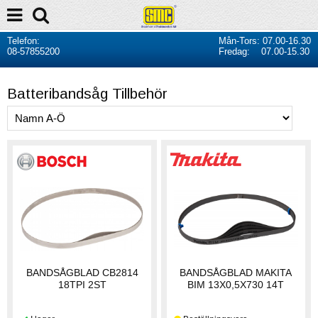
Telefon:
Mån-Tors: 07.00-16.30
08-57855200
Fredag: 07.00-15.30
Batteribandsåg Tillbehör
BANDSÅGBLAD CB2814
BANDSÅGBLAD MAKITA
18TPI 2ST
BIM 13X0,5X730 14T