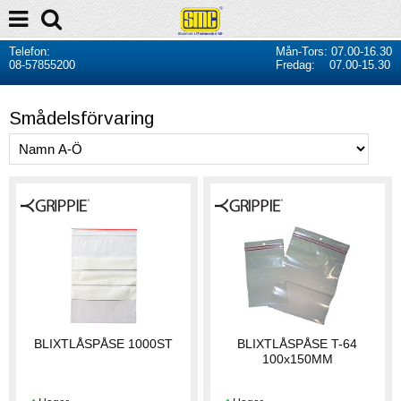
Telefon:
Mån-Tors: 07.00-16.30
08-57855200
Fredag: 07.00-15.30
Smådelsförvaring
BLIXTLÅSPÅSE 1000ST
BLIXTLÅSPÅSE T-64
100x150MM