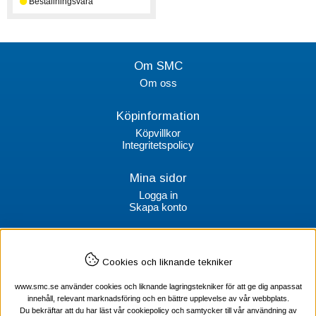
Om SMC
Om oss
Köpinformation
Köpvillkor
Integritetspolicy
Mina sidor
Logga in
Skapa konto
Kontakt
Cookies och liknande tekniker
SMC Stockholms Maskincentral AB
Box 38064
www.smc.se använder cookies och liknande lagringstekniker för att ge dig anpassat
100 64 Stockholm
innehåll, relevant marknadsföring och en bättre upplevelse av vår webbplats.
Du bekräftar att du har läst vår cookiepolicy och samtycker till vår användning av
Tel Verktyg: 08-578 55 230