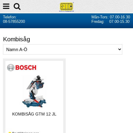
Telefon:
Mån-Tors: 07.00-16.30
08-57855200
Fredag: 07.00-15.30
Kombisåg
KOMBISÅG GTM 12 JL