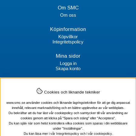
Om SMC
Om oss
Köpinformation
Köpvillkor
Integritetspolicy
Mina sidor
Logga in
Skapa konto
Kontakt
Cookies och liknande tekniker
SMC Stockholms Maskincentral AB
Box 38064
www.smc.se använder cookies och liknande lagringstekniker för att ge dig anpassat
100 64 Stockholm
innehåll, relevant marknadsföring och en bättre upplevelse av vår webbplats.
Du bekräftar att du har läst vår cookiepolicy och samtycker till vår användning av
Tel Verktyg: 08-578 55 230
cookies genom att klicka på "Spara och stäng" eller "Acceptera".
Tel Värmekabel: 08-578 55 240
Du kan själv när som helst kontrollera vilka cookies som sparas i din webbläsare
under ”Inställningar”.
Du kan läsa mer i vår
Integritetspolicy
och i vår
cookiepolicy
.