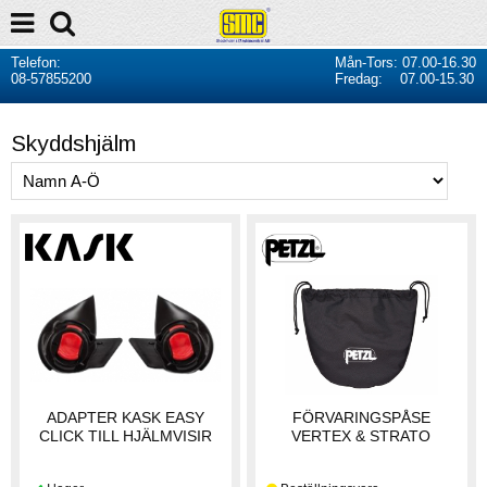
Telefon:
Mån-Tors: 07.00-16.30
08-57855200
Fredag: 07.00-15.30
Skyddshjälm
ADAPTER KASK EASY
FÖRVARINGSPÅSE
CLICK TILL HJÄLMVISIR
VERTEX & STRATO