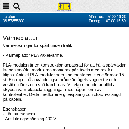
Telefon:
Mån-Tors: 07.00-16.30
08-57855200
Fredag: 07.00-15.30
Värmeplattor
Värmelösningar för spårbunden trafik.
- Värmeplattor PLA växelvärme.
PLA-modulen är en konstruktion anpassad för att hålla spårväxlar
is- och snöfria, modulerna monteras på växeln med rostfria
klipps. Antalet PLA-moduler som kan monteras i serie är max 15
st. Exempel på användningsområde är tågets vagnentre och
vestibul där is och snö kan bildas. Vi rekommenderar alltid att
skydda värmekabelanläggningar med någon form av
kontrollenhet. Detta medför energibesparing och ökad livslängd
på kabeln.
Egenskaper:
- Lätt att montera.
- Anslutningsspänning 400 V.