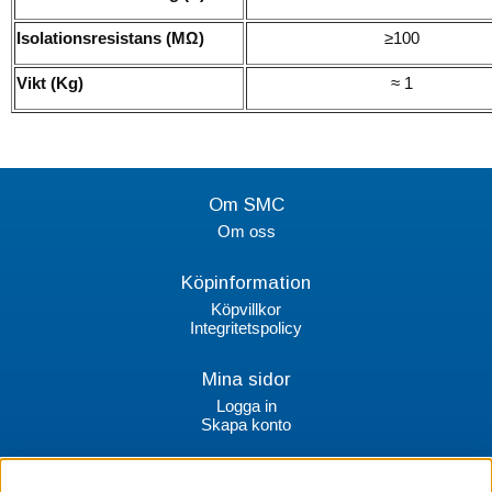
Isolationsresistans (MΩ)
≥100
Vikt (Kg)
≈ 1
Om SMC
Om oss
Köpinformation
Köpvillkor
Integritetspolicy
Mina sidor
Logga in
Skapa konto
Kontakt