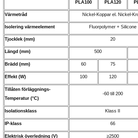
PLA100
PLA120
P
Värmetråd
Nickel-Koppar el. Nickel-K
Isolering värmeelement
Fluorpolymer + Silicone
Tjocklek (mm)
20
Längd (mm)
500
Brädd (mm)
60
75
Effekt (W)
100
120
Tillåten förläggnings-
-60 till 200
Temperatur (
°
C)
Isolationsklass
Klass II
IP-klass
66
Elektrisk överledning (V)
≥2500