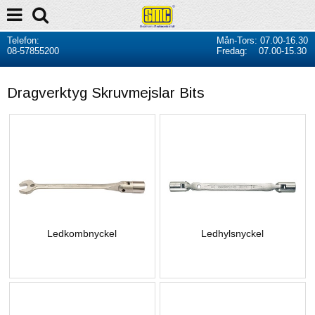
Telefon:
Mån-Tors: 07.00-16.30
08-57855200
Fredag: 07.00-15.30
Dragverktyg Skruvmejslar Bits
Ledkombnyckel
Ledhylsnyckel