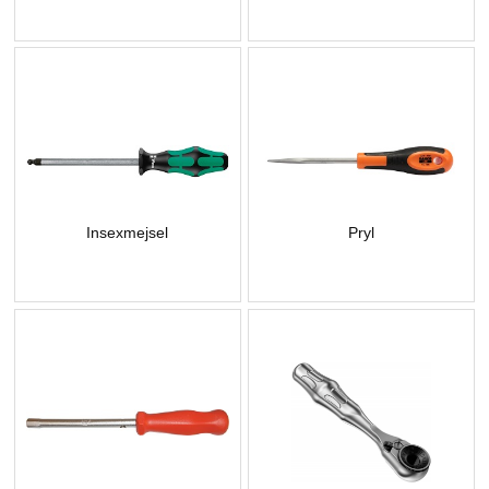
Insexmejsel
Pryl