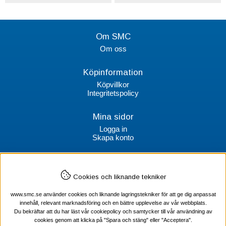
Om SMC
Om oss
Köpinformation
Köpvillkor
Integritetspolicy
Mina sidor
Logga in
Skapa konto
Kontakt
Cookies och liknande tekniker
SMC Stockholms Maskincentral AB
Box 38064
www.smc.se använder cookies och liknande lagringstekniker för att ge dig anpassat
100 64 Stockholm
innehåll, relevant marknadsföring och en bättre upplevelse av vår webbplats.
Du bekräftar att du har läst vår cookiepolicy och samtycker till vår användning av
Tel Verktyg: 08-578 55 230
cookies genom att klicka på "Spara och stäng" eller "Acceptera".
Tel Värmekabel: 08-578 55 240