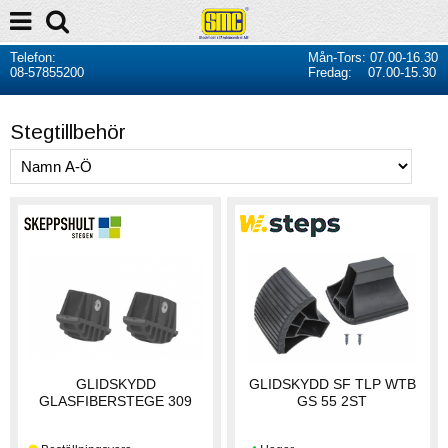
Telefon:
Mån-Tors: 07.00-16.30
08-57855200
Fredag: 07.00-15.30
Stegtillbehör
GLIDSKYDD
GLIDSKYDD SF TLP WTB
GLASFIBERSTEGE 309
GS 55 2ST