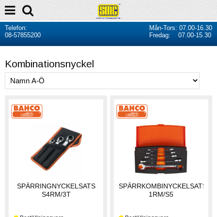
Telefon:
Mån-Tors: 07.00-16.30
08-57855200
Fredag: 07.00-15.30
Kombinationsnyckel
SPÄRRINGNYCKELSATS
SPÄRRKOMBINYCKELSATS
S4RM/3T
1RM/S5