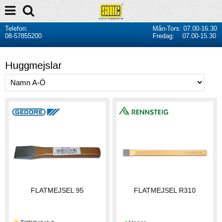
Telefon:
Mån-Tors: 07.00-16.30
08-57855200
Fredag: 07.00-15.30
Huggmejslar
FLATMEJSEL 95
FLATMEJSEL R310