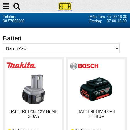
Telefon:
Mån-Tors: 07.00-16.30
08-57855200
Fredag: 07.00-15.30
Batteri
BATTERI 1235 12V Ni-MH
BATTERI 18V 4,0AH
3,0Ah
LITHIUM