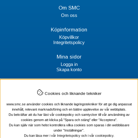
Om SMC
Om oss
Köpinformation
Köpvillkor
Integritetspolicy
Mina sidor
Logga in
Skapa konto
Kontakt
Cookies och liknande tekniker
SMC Stockholms Maskincentral AB
Box 38064
www.smc.se använder cookies och liknande lagringstekniker för att ge dig anpassat
100 64 Stockholm
innehåll, relevant marknadsföring och en bättre upplevelse av vår webbplats.
Du bekräftar att du har läst vår cookiepolicy och samtycker till vår användning av
Tel Verktyg: 08-578 55 230
cookies genom att klicka på "Spara och stäng" eller "Acceptera".
Tel Värmekabel: 08-578 55 240
Du kan själv när som helst kontrollera vilka cookies som sparas i din webbläsare
under ”Inställningar”.
Du kan läsa mer i vår
Integritetspolicy
och i vår
cookiepolicy
.