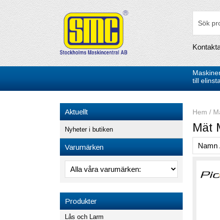
Kontakt
Maskiner
till elin
Aktuellt
Hem
/
Mä
Mät 
Nyheter i butiken
Varumärken
Produkter
Lås och Larm