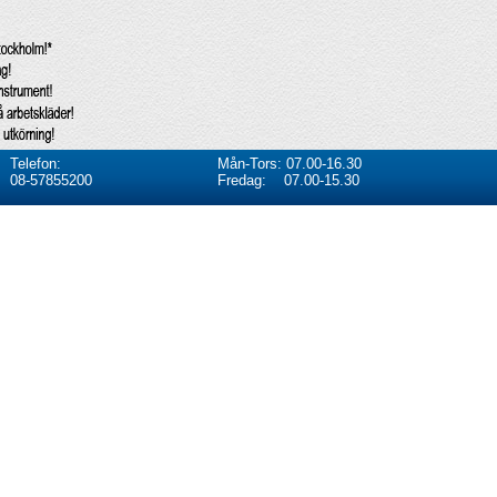
Telefon:
Mån-Tors: 07.00-16.30
08-57855200
Fredag: 07.00-15.30