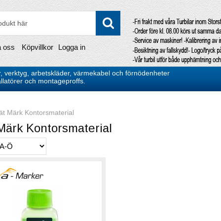
a oss
Köpvillkor
Logga in
, verktyg, arbetskläder, värmekabel och förnödenheter
stallatörer och montageproffs.
t Märk Kontorsmaterial
Märk Kontorsmaterial