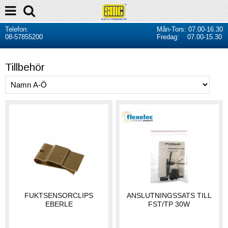
Telefon:
Mån-Tors: 07.00-16.30
08-57855200
Fredag: 07.00-15.30
Tillbehör
FUKTSENSORCLIPS
ANSLUTNINGSSATS TILL
EBERLE
FST/TP 30W