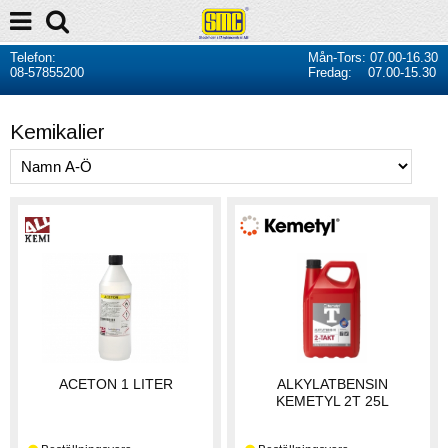
Telefon:
Mån-Tors: 07.00-16.30
08-57855200
Fredag: 07.00-15.30
Kemikalier
ACETON 1 LITER
ALKYLATBENSIN
KEMETYL 2T 25L