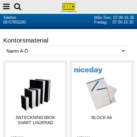
Telefon:
Mån-Tors: 07.00-16.30
08-57855200
Fredag: 07.00-15.30
Kontorsmaterial
ANTECKNINGSBOK
BLOCK A6
SVART LINJERAD