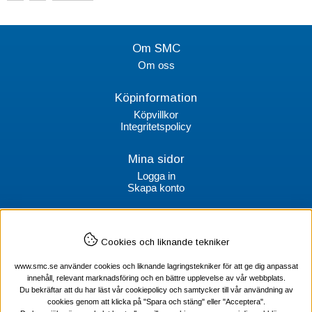
Om SMC
Om oss
Köpinformation
Köpvillkor
Integritetspolicy
Mina sidor
Logga in
Skapa konto
Kontakt
Cookies och liknande tekniker
SMC Stockholms Maskincentral AB
Box 38064
www.smc.se använder cookies och liknande lagringstekniker för att ge dig anpassat
100 64 Stockholm
innehåll, relevant marknadsföring och en bättre upplevelse av vår webbplats.
Du bekräftar att du har läst vår cookiepolicy och samtycker till vår användning av
Tel Verktyg: 08-578 55 230
cookies genom att klicka på "Spara och stäng" eller "Acceptera".
Tel Värmekabel: 08-578 55 240