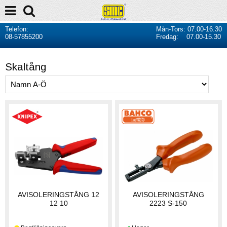
Telefon:
Mån-Tors: 07.00-16.30
08-57855200
Fredag: 07.00-15.30
Skaltång
AVISOLERINGSTÅNG 12
AVISOLERINGSTÅNG
12 10
2223 S-150