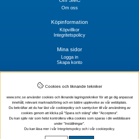
Om SMC
Om oss
Köpinformation
Köpvillkor
Integritetspolicy
Mina sidor
Logga in
Skapa konto
Kontakt
Cookies och liknande tekniker
SMC Stockholms Maskincentral AB
Box 38064
www.smc.se använder cookies och liknande lagringstekniker för att ge dig anpassat
100 64 Stockholm
innehåll, relevant marknadsföring och en bättre upplevelse av vår webbplats.
Du bekräftar att du har läst vår cookiepolicy och samtycker till vår användning av
Tel Verktyg: 08-578 55 230
cookies genom att klicka på "Spara och stäng" eller "Acceptera".
Tel Värmekabel: 08-578 55 240
Du kan själv när som helst kontrollera vilka cookies som sparas i din webbläsare
under ”Inställningar”.
Du kan läsa mer i vår
Integritetspolicy
och i vår
cookiepolicy
.