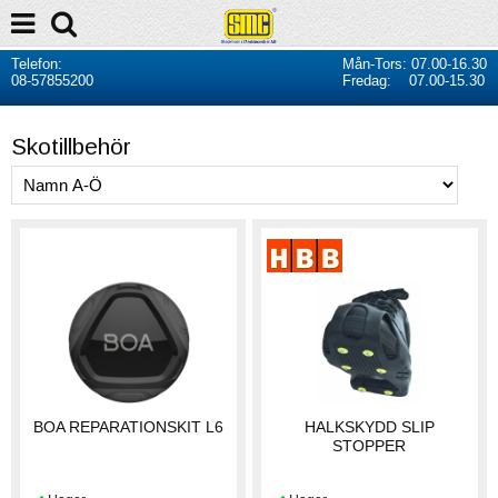
Telefon:
Mån-Tors: 07.00-16.30
08-57855200
Fredag: 07.00-15.30
Skotillbehör
BOA REPARATIONSKIT L6
HALKSKYDD SLIP
STOPPER