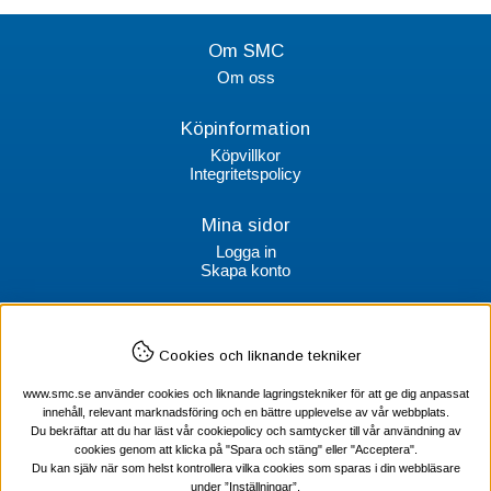
Om SMC
Om oss
Köpinformation
Köpvillkor
Integritetspolicy
Mina sidor
Logga in
Skapa konto
Kontakt
Cookies och liknande tekniker
SMC Stockholms Maskincentral AB
Box 38064
www.smc.se använder cookies och liknande lagringstekniker för att ge dig anpassat
100 64 Stockholm
innehåll, relevant marknadsföring och en bättre upplevelse av vår webbplats.
Du bekräftar att du har läst vår cookiepolicy och samtycker till vår användning av
Tel Verktyg: 08-578 55 230
cookies genom att klicka på "Spara och stäng" eller "Acceptera".
Tel Värmekabel: 08-578 55 240
Du kan själv när som helst kontrollera vilka cookies som sparas i din webbläsare
under ”Inställningar”.