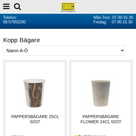
Telefon:
Mån-Tors: 07.00-16.30
08-57855200
Fredag: 07.00-15.30
Kopp Bägare
PAPPERSBÄGARE 25CL
PAPPERSBÄGARE
50ST
FLOWER 24CL 50ST