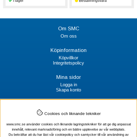
Om SMC
Om oss
Köpinformation
Köpvillkor
Integritetspolicy
Mina sidor
Logga in
Skapa konto
Kontakt
Cookies och liknande tekniker
SMC Stockholms Maskincentral AB
Box 38064
www.smc.se använder cookies och liknande lagringstekniker för att ge dig anpassat
100 64 Stockholm
innehåll, relevant marknadsföring och en bättre upplevelse av vår webbplats.
Du bekräftar att du har läst vår cookiepolicy och samtycker till vår användning av
Tel Verktyg: 08-578 55 230