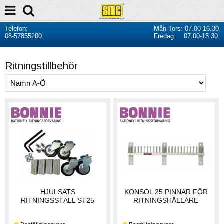
Telefon:
Mån-Tors: 07.00-16.30
08-57855200
Fredag: 07.00-15.30
Ritningstillbehör
HJULSATS
KONSOL 25 PINNAR FÖR
RITNINGSSTÄLL ST25
RITNINGSHÅLLARE