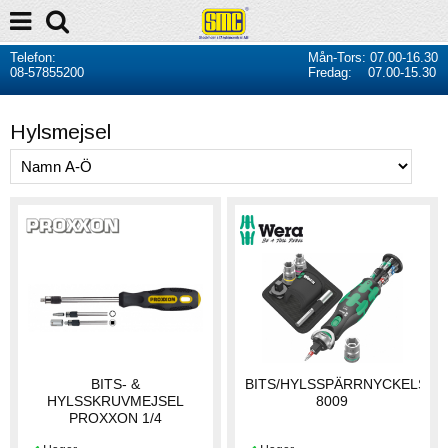
Telefon:
Mån-Tors: 07.00-16.30
08-57855200
Fredag: 07.00-15.30
Hylsmejsel
BITS- &
BITS/HYLSSPÄRRNYCKELSAT
HYLSSKRUVMEJSEL
8009
PROXXON 1/4