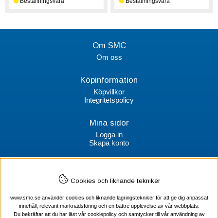
Om SMC
Om oss
Köpinformation
Köpvillkor
Integritetspolicy
Mina sidor
Logga in
Skapa konto
Kontakt
Cookies och liknande tekniker
SMC Stockholms Maskincentral AB
Box 38064
www.smc.se använder cookies och liknande lagringstekniker för att ge dig anpassat
100 64 Stockholm
innehåll, relevant marknadsföring och en bättre upplevelse av vår webbplats.
Du bekräftar att du har läst vår cookiepolicy och samtycker till vår användning av
Tel Verktyg: 08-578 55 230