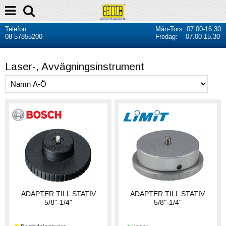
Telefon:
Mån-Tors: 07.00-16.30
08-57855200
Fredag: 07.00-15.30
Laser-, Avvägningsinstrument
ADAPTER TILL STATIV
ADAPTER TILL STATIV
5/8"-1/4"
5/8"-1/4"