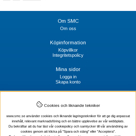
Om SMC
Om oss
Köpinformation
Köpvillkor
Integritetspolicy
Mina sidor
Logga in
Skapa konto
Kontakt
Cookies och liknande tekniker
SMC Stockholms Maskincentral AB
Box 38064
www.smc.se använder cookies och liknande lagringstekniker för att ge dig anpassat
100 64 Stockholm
innehåll, relevant marknadsföring och en bättre upplevelse av vår webbplats.
Du bekräftar att du har läst vår cookiepolicy och samtycker till vår användning av
Tel Verktyg: 08-578 55 230
cookies genom att klicka på "Spara och stäng" eller "Acceptera".
Tel Värmekabel: 08-578 55 240