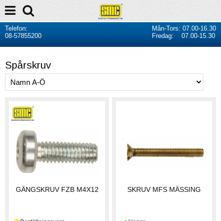
Telefon:
Mån-Tors: 07.00-16.30
08-57855200
Fredag: 07.00-15.30
Spårskruv
GÄNGSKRUV FZB M4X12
SKRUV MFS MÄSSING