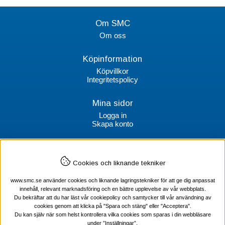
Om SMC
Om oss
Köpinformation
Köpvillkor
Integritetspolicy
Mina sidor
Logga in
Skapa konto
Kontakt
Cookies och liknande tekniker
SMC Stockholms Maskincentral AB
Box 38064
www.smc.se använder cookies och liknande lagringstekniker för att ge dig anpassat
100 64 Stockholm
innehåll, relevant marknadsföring och en bättre upplevelse av vår webbplats.
Du bekräftar att du har läst vår cookiepolicy och samtycker till vår användning av
Tel Verktyg: 08-578 55 230
cookies genom att klicka på "Spara och stäng" eller "Acceptera".
Tel Värmekabel: 08-578 55 240
Du kan själv när som helst kontrollera vilka cookies som sparas i din webbläsare
under ”Inställningar”.