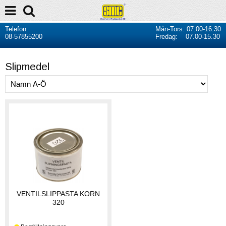
Telefon:
Mån-Tors: 07.00-16.30
08-57855200
Fredag: 07.00-15.30
Slipmedel
VENTILSLIPPASTA KORN
320