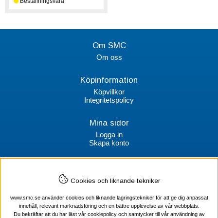
Om SMC
Om oss
Köpinformation
Köpvillkor
Integritetspolicy
Mina sidor
Logga in
Skapa konto
Kontakt
Cookies och liknande tekniker
SMC Stockholms Maskincentral AB
Box 38064
www.smc.se använder cookies och liknande lagringstekniker för att ge dig anpassat
100 64 Stockholm
innehåll, relevant marknadsföring och en bättre upplevelse av vår webbplats.
Du bekräftar att du har läst vår cookiepolicy och samtycker till vår användning av
Tel Verktyg: 08-578 55 230