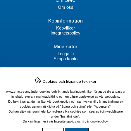
Om SMC
Om oss
Köpinformation
Köpvillkor
Integritetspolicy
Mina sidor
Logga in
Skapa konto
Kontakt
Cookies och liknande tekniker
SMC Stockholms Maskincentral AB
Box 38064
www.smc.se använder cookies och liknande lagringstekniker för att ge dig anpassat
100 64 Stockholm
innehåll, relevant marknadsföring och en bättre upplevelse av vår webbplats.
Du bekräftar att du har läst vår cookiepolicy och samtycker till vår användning av
Tel Verktyg: 08-578 55 230
cookies genom att klicka på "Spara och stäng" eller "Acceptera".
Tel Värmekabel: 08-578 55 240
Du kan själv när som helst kontrollera vilka cookies som sparas i din webbläsare
under ”Inställningar”.
Du kan läsa mer i vår
Integritetspolicy
och i vår
cookiepolicy
.