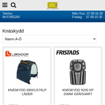
Telefon:
Mån-Tors: 07.00-16.30
08-57855200
Fredag: 07.00-15.30
Knäskydd
KNÄSKYDD 68001/576LP
KNÄSKYDD 9200 KP
LÄDER
20MM GRÅ/SVART