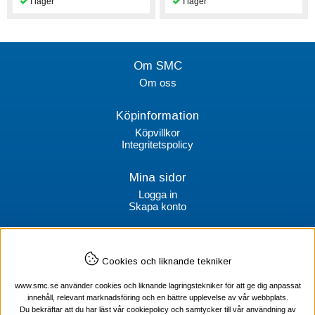
Om SMC
Om oss
Köpinformation
Köpvillkor
Integritetspolicy
Mina sidor
Logga in
Skapa konto
Kontakt
Cookies och liknande tekniker
SMC Stockholms Maskincentral AB
Box 38064
www.smc.se använder cookies och liknande lagringstekniker för att ge dig anpassat
100 64 Stockholm
innehåll, relevant marknadsföring och en bättre upplevelse av vår webbplats.
Du bekräftar att du har läst vår cookiepolicy och samtycker till vår användning av
Tel Verktyg: 08-578 55 230