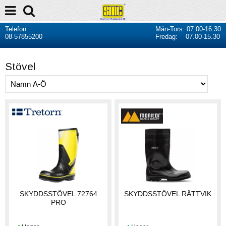
Telefon:
Mån-Tors: 07.00-16.30
08-57855200
Fredag: 07.00-15.30
Stövel
SKYDDSSTÖVEL 72764
SKYDDSSTÖVEL RÄTTVIK
PRO