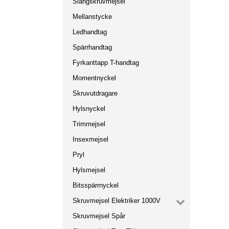
Slangskruvmejsel
Mellanstycke
Ledhandtag
Spärrhandtag
Fyrkanttapp T-handtag
Momentnyckel
Skruvutdragare
Hylsnyckel
Trimmejsel
Insexmejsel
Pryl
Hylsmejsel
Bitsspärrnyckel
Skruvmejsel Elektriker 1000V
Skruvmejsel Spår