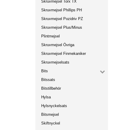
Skruvmejsel Torx TX
Skruvmejsel Phillips PH
Skruvmejsel Pozidriv PZ
Skruvmejsel Plus/Minus
Plintmejsel
Skruvmejsel Övriga
Skruvmejsel Finmekaniker
Skruvmejselsats
Bits
Bitssats
Bitstillbehör
Hylsa
Hylsnyckelsats
Bitsmejsel
Skiftnyckel