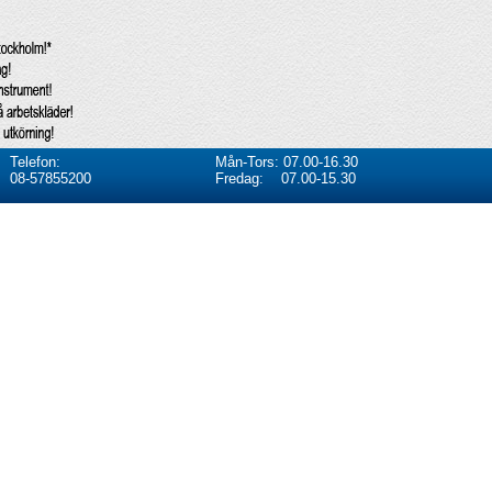
Telefon:
Mån-Tors: 07.00-16.30
08-57855200
Fredag: 07.00-15.30