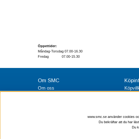
Öppettider:
Måndag-Torsdag 07.00-16.30
Fredag 07.00-15.30
Om SMC
Köpin
Om oss
Köpvill
Integri
www.smc.se använder cookies och l
Du bekräftar att du har läs
Du k