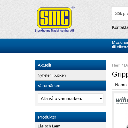
Kontakt
Maskiner
till elin
Aktuellt
Hem
/
Dr
Grip
Nyheter i butiken
Varumärken
Produkter
Lås och Larm