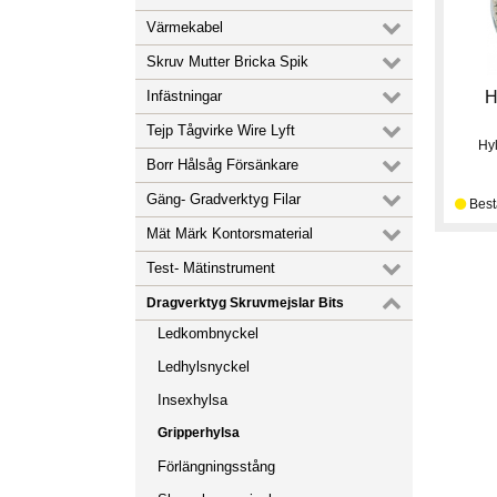
Värmekabel
Skruv Mutter Bricka Spik
Infästningar
H
Tejp Tågvirke Wire Lyft
Hy
Borr Hålsåg Försänkare
Gäng- Gradverktyg Filar
Mät Märk Kontorsmaterial
Test- Mätinstrument
Dragverktyg Skruvmejslar Bits
Ledkombnyckel
Ledhylsnyckel
Insexhylsa
Gripperhylsa
Förlängningsstång