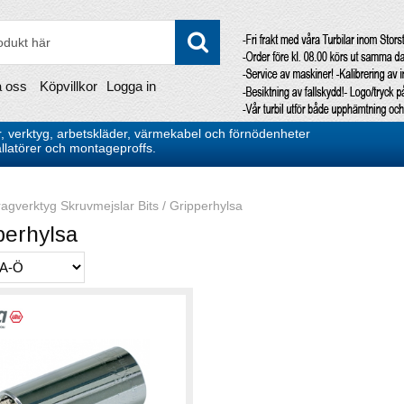
a oss
Köpvillkor
Logga in
, verktyg, arbetskläder, värmekabel och förnödenheter
stallatörer och montageproffs.
agverktyg Skruvmejslar Bits
/
Gripperhylsa
perhylsa