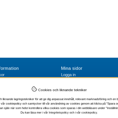
formation
Mina sidor
kor
Logga in
tetspolicy
Skapa konto
Cookies och liknande tekniker
iknande lagringstekniker för att ge dig anpassat innehåll, relevant marknadsföring och en b
t vår cookiepolicy och samtycker till vår användning av cookies genom att klicka på "Spara o
an själv när som helst kontrollera vilka cookies som sparas i din webbläsare under ”Inställnin
Du kan läsa mer i vår
Integritetspolicy
och i vår
cookiepolicy
.