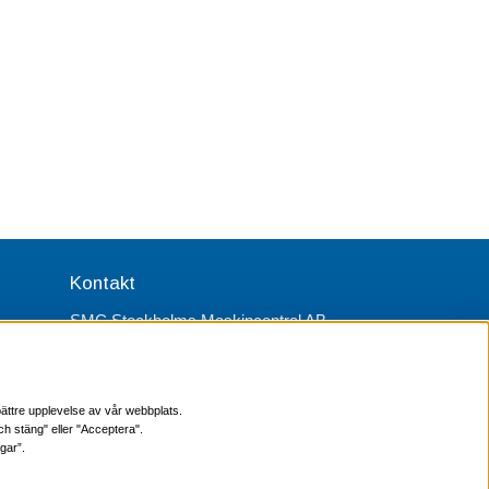
Kontakt
SMC Stockholms Maskincentral AB
Box 38064
100 64 Stockholm
Tel Verktyg: 08-578 55 230
ättre upplevelse av vår webbplats.
Tel Värmekabel: 08-578 55 240
ch stäng" eller "Acceptera".
gar”.