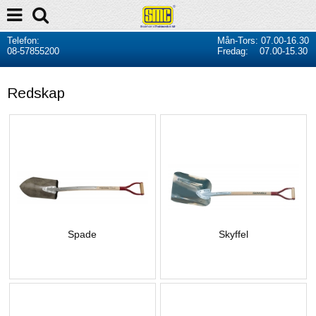
Telefon:
Mån-Tors: 07.00-16.30
08-57855200
Fredag: 07.00-15.30
Redskap
Spade
Skyffel