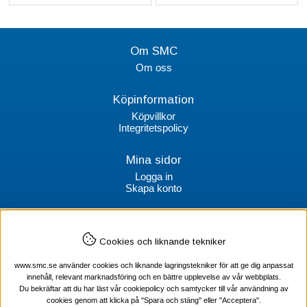
Om SMC
Om oss
Köpinformation
Köpvillkor
Integritetspolicy
Mina sidor
Logga in
Skapa konto
Kontakt
Cookies och liknande tekniker
SMC Stockholms Maskincentral AB
Box 38064
www.smc.se använder cookies och liknande lagringstekniker för att ge dig anpassat
100 64 Stockholm
innehåll, relevant marknadsföring och en bättre upplevelse av vår webbplats.
Du bekräftar att du har läst vår cookiepolicy och samtycker till vår användning av
Tel Verktyg: 08-578 55 230
cookies genom att klicka på "Spara och stäng" eller "Acceptera".
Tel Värmekabel: 08-578 55 240