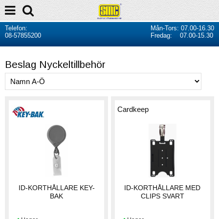
Telefon:
Mån-Tors: 07.00-16.30
08-57855200
Fredag: 07.00-15.30
Beslag Nyckeltillbehör
Cardkeep
ID-KORTHÅLLARE KEY-
ID-KORTHÅLLARE MED
BAK
CLIPS SVART