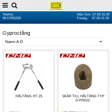
Telefon:
Mån-Tors: 07.00-16.30
08-57855200
Fredag: 07.00-15.30
Gyproctång
HÅLTÅNG HT 25
SKÄR TILL HÅLTÅNG TYP
GYPROC