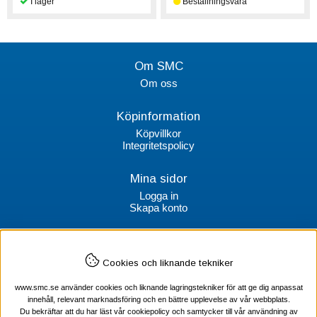
Om SMC
Om oss
Köpinformation
Köpvillkor
Integritetspolicy
Mina sidor
Logga in
Skapa konto
Kontakt
Cookies och liknande tekniker
SMC Stockholms Maskincentral AB
Box 38064
www.smc.se använder cookies och liknande lagringstekniker för att ge dig anpassat
100 64 Stockholm
innehåll, relevant marknadsföring och en bättre upplevelse av vår webbplats.
Du bekräftar att du har läst vår cookiepolicy och samtycker till vår användning av
Tel Verktyg: 08-578 55 230