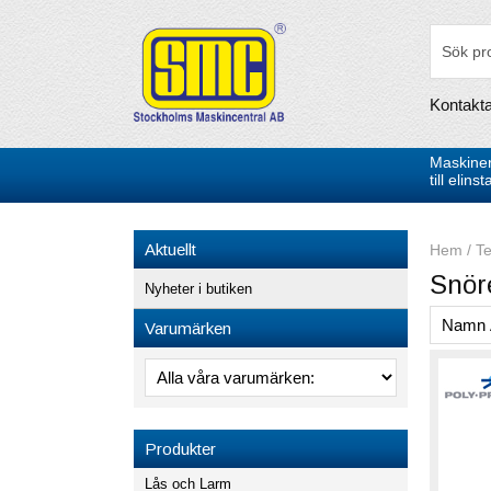
Kontakt
Maskiner
till elin
Aktuellt
Hem
/
Te
Snör
Nyheter i butiken
Varumärken
Produkter
Lås och Larm