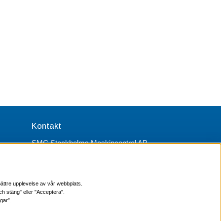
Kontakt
SMC Stockholms Maskincentral AB
Box 38064
100 64 Stockholm
Tel Verktyg: 08-578 55 230
ättre upplevelse av vår webbplats.
Tel Värmekabel: 08-578 55 240
ch stäng" eller "Acceptera".
gar”.