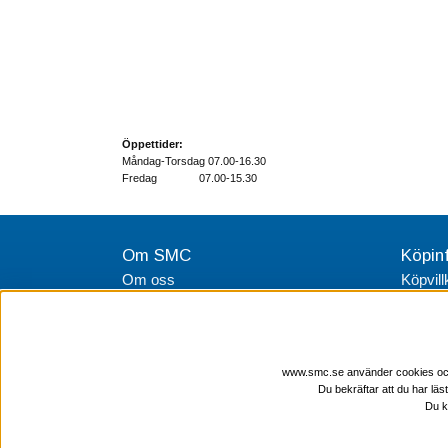
Öppettider:
Måndag-Torsdag 07.00-16.30
Fredag 07.00-15.30
Om SMC
Köpin
Om oss
Köpvill
Integri
www.smc.se använder cookies och l
Du bekräftar att du har läs
Du k