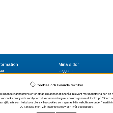
formation
Mina sidor
kor
Logga in
tetspolicy
Skapa konto
Cookies och liknande tekniker
iknande lagringstekniker för att ge dig anpassat innehåll, relevant marknadsföring och en b
t vår cookiepolicy och samtycker till vår användning av cookies genom att klicka på "Spara o
an själv när som helst kontrollera vilka cookies som sparas i din webbläsare under ”Inställnin
Du kan läsa mer i vår
Integritetspolicy
och i vår
cookiepolicy
.