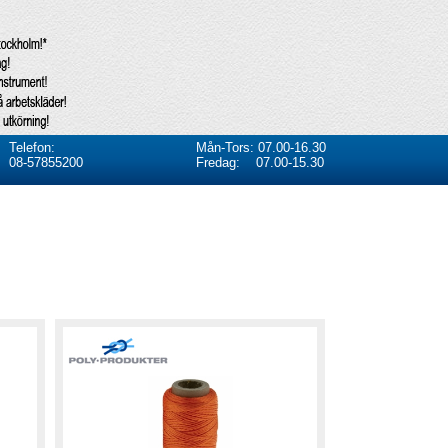
Telefon:
Mån-Tors: 07.00-16.30
08-57855200
Fredag: 07.00-15.30