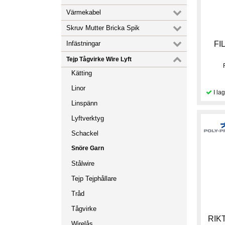
Värmekabel
Skruv Mutter Bricka Spik
Infästningar
FI
Tejp Tågvirke Wire Lyft
Kätting
Linor
Linspänn
Lyftverktyg
Schackel
Snöre Garn
Stålwire
Tejp Tejphållare
Tråd
Tågvirke
RIK
Wirelås