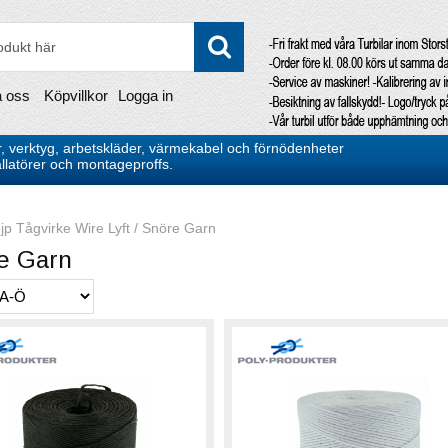
a oss
Köpvillkor
Logga in
, verktyg, arbetskläder, värmekabel och förnödenheter
stallatörer och montageproffs.
jp Tågvirke Wire Lyft
/
Snöre Garn
e Garn