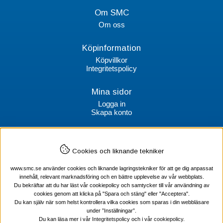
Om SMC
Om oss
Köpinformation
Köpvillkor
Integritetspolicy
Mina sidor
Logga in
Skapa konto
Kontakt
Cookies och liknande tekniker
SMC Stockholms Maskincentral AB
Box 38064
www.smc.se använder cookies och liknande lagringstekniker för att ge dig anpassat
100 64 Stockholm
innehåll, relevant marknadsföring och en bättre upplevelse av vår webbplats.
Du bekräftar att du har läst vår cookiepolicy och samtycker till vår användning av
Tel Verktyg: 08-578 55 230
cookies genom att klicka på "Spara och stäng" eller "Acceptera".
Tel Värmekabel: 08-578 55 240
Du kan själv när som helst kontrollera vilka cookies som sparas i din webbläsare
under ”Inställningar”.
Du kan läsa mer i vår
Integritetspolicy
och i vår
cookiepolicy
.