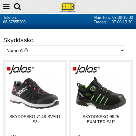
Telefon:
Mån-Tors: 07.00-16.30
08-57855200
Fredag: 07.00-15.30
Skyddssko
SKYDDSSKO 7148 SVART
SKYDDSSKO 9925
S3
EXALTER S1P