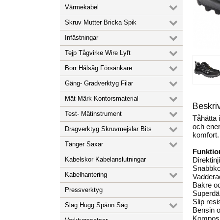
Värmekabel
Skruv Mutter Bricka Spik
Infästningar
Tejp Tågvirke Wire Lyft
Borr Hålsåg Försänkare
Gäng- Gradverktyg Filar
Mät Märk Kontorsmaterial
Beskri
Test- Mätinstrument
Tåhätta 
och ener
Dragverktyg Skruvmejslar Bits
komfort.
Tänger Saxar
Funktio
Direktin
Kabelskor Kabelanslutningar
Snabbkop
Kabelhantering
Vadderad
Bakre och
Pressverktyg
Superdäm
Slip resi
Slag Hugg Spänn Såg
Bensin o
Komposit