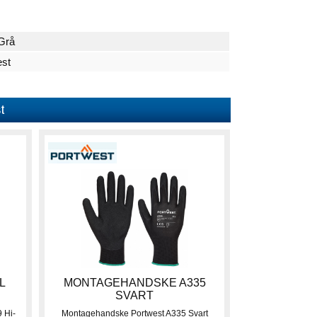
Grå
est
t
L
MONTAGEHANDSKE A335
SVART
 Hi-
Montagehandske Portwest A335 Svart