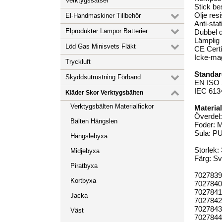
Verktygssatser
Stick be
Olje resi
El-Handmaskiner Tillbehör
Anti-stat
Elprodukter Lampor Batterier
Dubbel d
Lämplig 
Löd Gas Minisvets Fläkt
CE Certi
Icke-mag
Tryckluft
Standar
Skyddsutrustning Förband
EN ISO 
IEC 613
Kläder Skor Verktygsbälten
Verktygsbälten Materialfickor
Material
Överdel
Bälten Hängslen
Foder: 
Sula: P
Hängslebyxa
Storlek:
Midjebyxa
Färg: Sv
Piratbyxa
7027839
Kortbyxa
7027840
7027841
Jacka
7027842
7027843
Väst
7027844