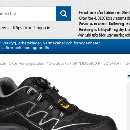
a oss
Köpvillkor
Logga in
, verktyg, arbetskläder, värmekabel och förnödenheter
stallatörer och montageproffs.
äder Skor Verktygsbälten
/
Skyddssko
/
SKYDDSSKO FT32 SVART | Skydd