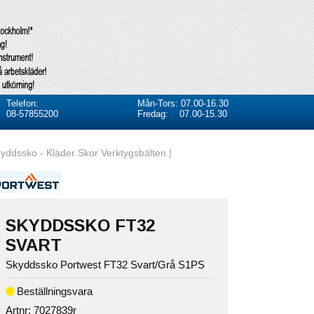
Telefon:
Mån-Tors: 07.00-16.30
08-57855200
Fredag: 07.00-15.30
ssko - Kläder Skor Verktygsbälten |
SKYDDSSKO FT32
SVART
Skyddssko Portwest FT32 Svart/Grå S1PS
Artnr:
7027839r