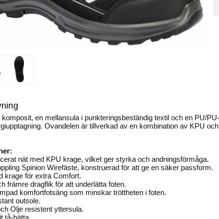
vning
i komposit, en mellansula i punkteringsbeständig textil och en PU/PU-
giupptagning. Ovandelen är tillverkad av en kombination av KPU oc
ner:
jicerat nät med KPU krage, vilket ger styrka och andningsförmåga.
pling Spinion Wirefäste, konstruerad för att ge en säker passform.
 krage för extra Comfort.
 främre dragflik för att underlätta foten.
pad komfortfotsäng som minskar tröttheten i foten.
stant outsole.
ch Olje resistent yttersula.
 tå-hätta.