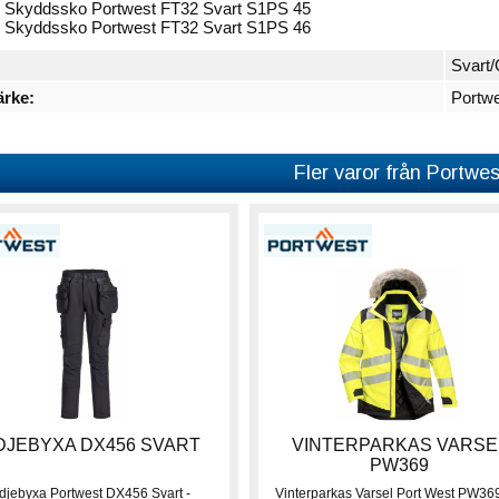
 Skyddssko Portwest FT32 Svart S1PS 45
 Skyddssko Portwest FT32 Svart S1PS 46
Svart/
rke:
Portw
Fler varor från Portwes
DJEBYXA DX456 SVART
VINTERPARKAS VARSE
PW369
djebyxa Portwest DX456 Svart -
Vinterparkas Varsel Port West PW369