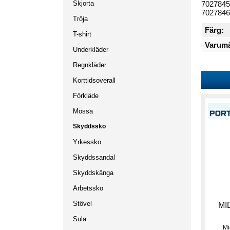
7027845
Skjorta
7027846
Tröja
Färg:
T-shirt
Varumä
Underkläder
Regnkläder
Korttidsoverall
Förkläde
Mössa
Skyddssko
Yrkessko
Skyddssandal
Skyddskänga
Arbetssko
Stövel
MI
Sula
Mi