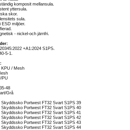
ständig komposit mellansula.
stent yttersula.
iska skor.
ensitets sula.
i ESD miljöer.
fierad.
netisk - nickel-och järnfri.
der:
20345:2022 +A1:2024 S1PS.
40-5-1.
:
: KPU / Mesh
Mesh
U/PU
 35-48
art/Grå
 Skyddssko Portwest FT32 Svart S1PS 39
 Skyddssko Portwest FT32 Svart S1PS 40
 Skyddssko Portwest FT32 Svart S1PS 41
 Skyddssko Portwest FT32 Svart S1PS 42
 Skyddssko Portwest FT32 Svart S1PS 43
 Skyddssko Portwest FT32 Svart S1PS 44