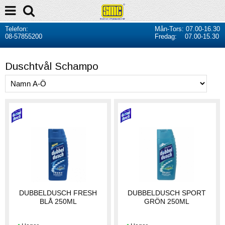
Telefon:
Mån-Tors: 07.00-16.30
08-57855200
Fredag: 07.00-15.30
Duschtvål Schampo
DUBBELDUSCH FRESH
DUBBELDUSCH SPORT
BLÅ 250ML
GRÖN 250ML