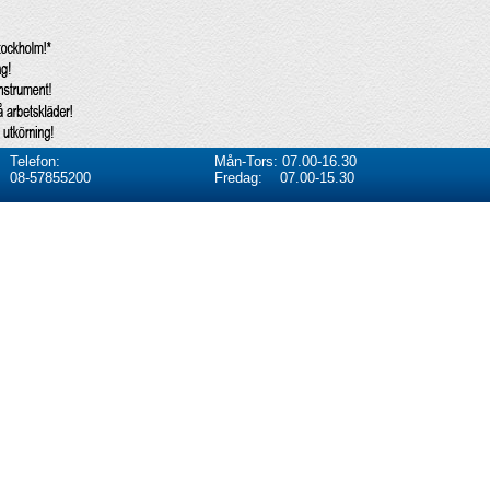
Telefon:
Mån-Tors: 07.00-16.30
08-57855200
Fredag: 07.00-15.30