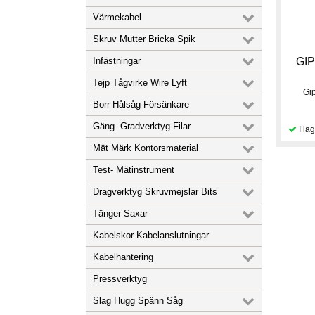
Värmekabel
Skruv Mutter Bricka Spik
Infästningar
GI
Tejp Tågvirke Wire Lyft
Gi
Borr Hålsåg Försänkare
Gäng- Gradverktyg Filar
Mät Märk Kontorsmaterial
Test- Mätinstrument
Dragverktyg Skruvmejslar Bits
Tänger Saxar
Kabelskor Kabelanslutningar
Kabelhantering
Pressverktyg
Slag Hugg Spänn Såg