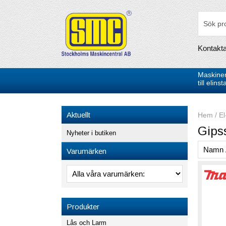
Kontakt
Maskiner
till elin
Aktuellt
Hem
/
El
Gips
Nyheter i butiken
Varumärken
Produkter
Lås och Larm