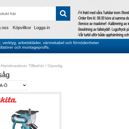
a oss
Köpvillkor
Logga in
, verktyg, arbetskläder, värmekabel och förnödenheter
stallatörer och montageproffs.
-Handmaskiner Tillbehör
/
Gipssåg
såg