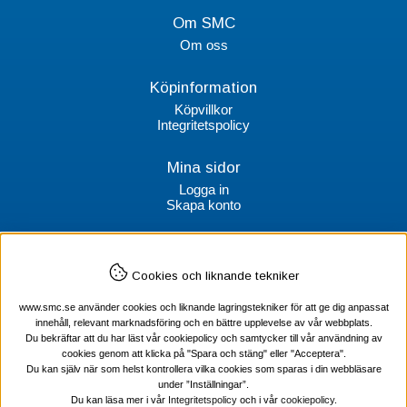
Om SMC
Om oss
Köpinformation
Köpvillkor
Integritetspolicy
Mina sidor
Logga in
Skapa konto
Kontakt
Cookies och liknande tekniker
SMC Stockholms Maskincentral AB
Box 38064
www.smc.se använder cookies och liknande lagringstekniker för att ge dig anpassat
100 64 Stockholm
innehåll, relevant marknadsföring och en bättre upplevelse av vår webbplats.
Du bekräftar att du har läst vår cookiepolicy och samtycker till vår användning av
Tel Verktyg: 08-578 55 230
cookies genom att klicka på "Spara och stäng" eller "Acceptera".
Tel Värmekabel: 08-578 55 240
Du kan själv när som helst kontrollera vilka cookies som sparas i din webbläsare
under ”Inställningar”.
Du kan läsa mer i vår
Integritetspolicy
och i vår
cookiepolicy
.