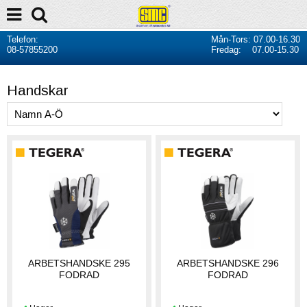
Telefon:
Mån-Tors: 07.00-16.30
08-57855200
Fredag: 07.00-15.30
Handskar
ARBETSHANDSKE 295
ARBETSHANDSKE 296
FODRAD
FODRAD