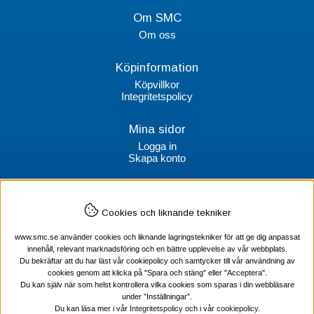
Om SMC
Om oss
Köpinformation
Köpvillkor
Integritetspolicy
Mina sidor
Logga in
Skapa konto
Kontakt
Cookies och liknande tekniker
SMC Stockholms Maskincentral AB
Box 38064
www.smc.se använder cookies och liknande lagringstekniker för att ge dig anpassat
100 64 Stockholm
innehåll, relevant marknadsföring och en bättre upplevelse av vår webbplats.
Du bekräftar att du har läst vår cookiepolicy och samtycker till vår användning av
Tel Verktyg: 08-578 55 230
cookies genom att klicka på "Spara och stäng" eller "Acceptera".
Tel Värmekabel: 08-578 55 240
Du kan själv när som helst kontrollera vilka cookies som sparas i din webbläsare
under ”Inställningar”.
Du kan läsa mer i vår
Integritetspolicy
och i vår
cookiepolicy
.