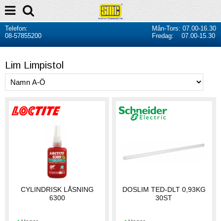
Telefon:
Mån-Tors: 07.00-16.30
08-57855200
Fredag: 07.00-15.30
Lim Limpistol
CYLINDRISK LÅSNING
DOSLIM TED-DLT 0,93KG
6300
30ST