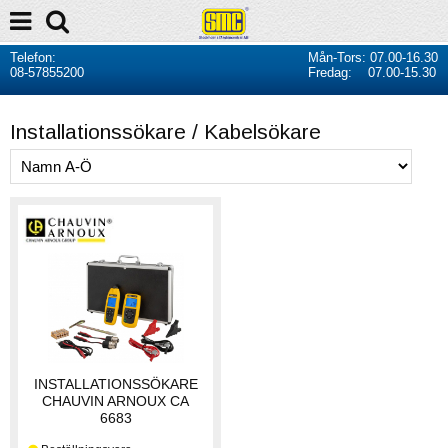
Telefon:
Mån-Tors: 07.00-16.30
08-57855200
Fredag: 07.00-15.30
Installationssökare / Kabelsökare
INSTALLATIONSSÖKARE
CHAUVIN ARNOUX CA
6683