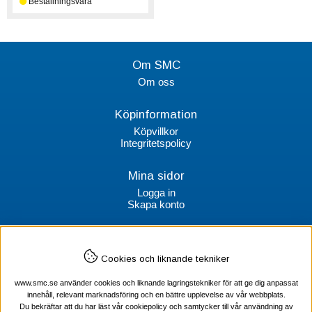
Om SMC
Om oss
Köpinformation
Köpvillkor
Integritetspolicy
Mina sidor
Logga in
Skapa konto
Kontakt
Cookies och liknande tekniker
SMC Stockholms Maskincentral AB
Box 38064
www.smc.se använder cookies och liknande lagringstekniker för att ge dig anpassat
100 64 Stockholm
innehåll, relevant marknadsföring och en bättre upplevelse av vår webbplats.
Du bekräftar att du har läst vår cookiepolicy och samtycker till vår användning av
Tel Verktyg: 08-578 55 230