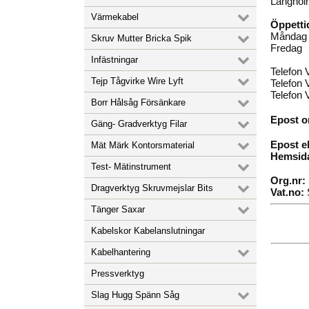
Långhol
Värmekabel
Öppetti
Måndag -
Skruv Mutter Bricka Spik
Freda
Infästningar
Telefon
Tejp Tågvirke Wire Lyft
Telefon 
Telefon
Borr Hålsåg Försänkare
Epost o
Gäng- Gradverktyg Filar
Epost e
Mät Märk Kontorsmaterial
Hemsida 
Test- Mätinstrument
Org.nr:
Dragverktyg Skruvmejslar Bits
Vat.no:
Tänger Saxar
Kabelskor Kabelanslutningar
Kabelhantering
Pressverktyg
Slag Hugg Spänn Såg