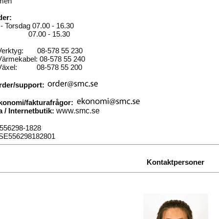
men
der:
 Torsdag 07.00 - 16.30
g 07.00 - 15.30
 Verktyg: 08-578 55 230
Värmekabel: 08-578 55 240
 Växel: 08-578 55 200
rder/support:
konomi/fakturafrågor:
/ Internetbutik:
www.smc.se
556298-1828
SE556298182801
Kontaktpersoner