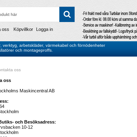
a oss
Köpvillkor
Logga in
, verktyg, arbetskläder, värmekabel och förnödenheter
stallatörer och montageproffs.
ntakta oss
a oss
ckholms Maskincentral AB
ess:
64
Stockholm
Butiks- och Besöksadress:
rvsbacken 10-12
Stockholm