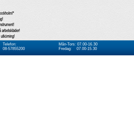
Telefon:
Mån-Tors: 07.00-16.30
08-57855200
Fredag: 07.00-15.30