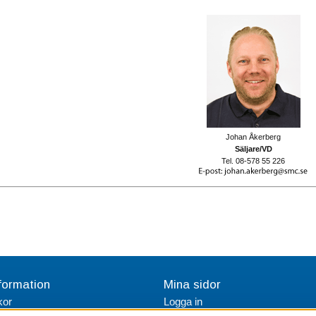
Johan Åkerberg
Säljare/VD
Tel. 08-578 55 226
formation
Mina sidor
kor
Logga in
tetspolicy
Skapa konto