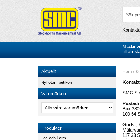
Kontakt
Maskiner
till elin
Aktuellt
Hem
/
Ko
Kontakt
Nyheter i butiken
SMC Sto
Varumärken
Postadr
Box 380
100 64 
Gods-, 
Produkter
Mälarva
117 33 
Lås och Larm