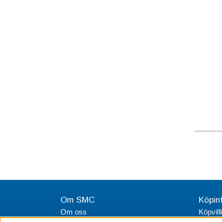
Om SMC
Köpin
Om oss
Köpvill
Integri