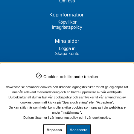
Om oss
Köpinformation
Köpvillkor
Integritetspolicy
Mina sidor
Logga in
Skapa konto
Kontakt
Cookies och liknande tekniker
SMC Stockholms Maskincentral AB
Box 38064
www.smc.se använder cookies och liknande lagringstekniker för att ge dig anpassat
100 64 Stockholm
innehåll, relevant marknadsföring och en bättre upplevelse av vår webbplats.
Du bekräftar att du har läst vår cookiepolicy och samtycker till vår användning av
Tel Verktyg: 08-578 55 230
cookies genom att klicka på "Spara och stäng" eller "Acceptera".
Tel Värmekabel: 08-578 55 240
Du kan själv när som helst kontrollera vilka cookies som sparas i din webbläsare
under ”Inställningar”.
Du kan läsa mer i vår
Integritetspolicy
och i vår
cookiepolicy
.
Anpassa
Acceptera