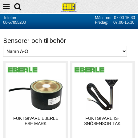
Telefon:
Mån-Tors: 07.00-16.30
08-57855200
Fredag: 07.00-15.30
Sensorer och tillbehör
FUKTGIVARE EBERLE
FUKTGIVARE IS-
ESF MARK
SNÖSENSOR TAK