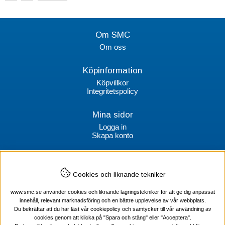
Om SMC
Om oss
Köpinformation
Köpvillkor
Integritetspolicy
Mina sidor
Logga in
Skapa konto
Kontakt
Cookies och liknande tekniker
SMC Stockholms Maskincentral AB
Box 38064
www.smc.se använder cookies och liknande lagringstekniker för att ge dig anpassat
100 64 Stockholm
innehåll, relevant marknadsföring och en bättre upplevelse av vår webbplats.
Du bekräftar att du har läst vår cookiepolicy och samtycker till vår användning av
Tel Verktyg: 08-578 55 230
cookies genom att klicka på "Spara och stäng" eller "Acceptera".
Tel Värmekabel: 08-578 55 240