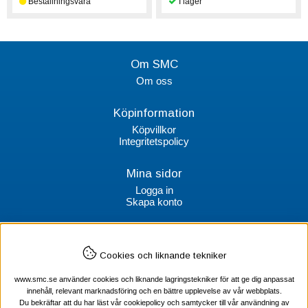
Om SMC
Om oss
Köpinformation
Köpvillkor
Integritetspolicy
Mina sidor
Logga in
Skapa konto
Kontakt
Cookies och liknande tekniker
SMC Stockholms Maskincentral AB
Box 38064
www.smc.se använder cookies och liknande lagringstekniker för att ge dig anpassat
100 64 Stockholm
innehåll, relevant marknadsföring och en bättre upplevelse av vår webbplats.
Du bekräftar att du har läst vår cookiepolicy och samtycker till vår användning av
Tel Verktyg: 08-578 55 230