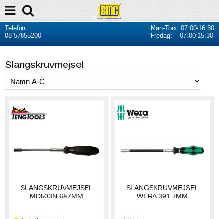
Telefon:
Mån-Tors: 07.00-16.30
08-57855200
Fredag: 07.00-15.30
Slangskruvmejsel
SLANGSKRUVMEJSEL
SLANGSKRUVMEJSEL
MD503N 6&7MM
WERA 391 7MM